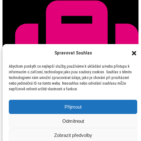
Spravovat Souhlas
Abychom poskytli co nejlepší služby, používáme k ukládání a/nebo přístupu k
informacím o zařízení, technologie jako jsou soubory cookies. Souhlas s těmito
technologiemi nám umožní zpracovávat údaje, jako je chování při procházení
nebo jedinečná ID na tomto webu. Nesouhlas nebo odvolání souhlasu může
nepříznivě ovlivnit určité vlastnosti a funkce.
Přijmout
Odmítnout
Osobní údaje
Zobrazit předvolby
Všechna práva vyhrazena ©
2026
URBANO Artist Booking