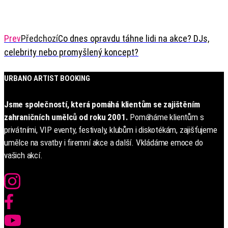
Prev
Předchozí
Co dnes opravdu táhne lidi na akce? DJs,
celebrity nebo promyšlený koncept?
URBANO ARTIST BOOKING
Jsme společností, která pomáhá klientům se zajištěním
zahraničních umělců od roku 2001.
Pomáháme klientům s
privátními, VIP eventy, festivaly, klubům i diskotékám, zajišťujeme
umělce na svatby i firemní akce a další. Vkládáme emoce do
vašich akcí.