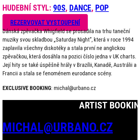
HUDEBNÍ STYL:
90S
,
DANCE
,
POP
REZERVOVAT VYSTOUPENÍ
Dánská zpěvačka Whigfield se prosadila na trhu taneční
muziky svou skladbou „Saturday Night“, která v roce 1994
zaplavila všechny diskotéky a stala první ne anglickou
zpěvačkou, která dosáhla na pozici číslo jedna v UK charts.
Její hity se také úspěšně hrály v Brazílii, Kanadě, Austrálii a
Francii a stala se fenoménem eurodance scény.
EXCLUSIVE BOOKING
: michal@urbano.cz
ARTIST BOOKI
MICHAL@URBANO.CZ