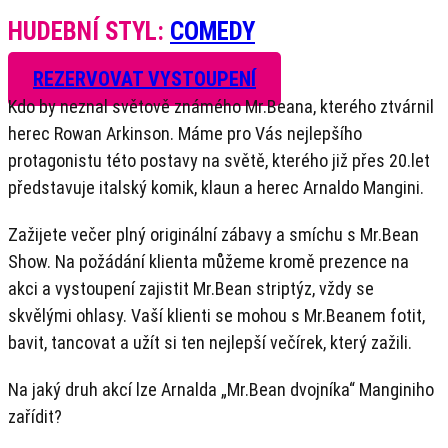
HUDEBNÍ STYL:
COMEDY
REZERVOVAT VYSTOUPENÍ
Kdo by neznal světově známého Mr.Beana, kterého ztvárnil
herec Rowan Arkinson. Máme pro Vás nejlepšího
protagonistu této postavy na světě, kterého již přes 20.let
představuje italský komik, klaun a herec Arnaldo Mangini.
Zažijete večer plný originální zábavy a smíchu s Mr.Bean
Show. Na požádání klienta můžeme kromě prezence na
akci a vystoupení zajistit Mr.Bean striptýz, vždy se
skvělými ohlasy. Vaší klienti se mohou s Mr.Beanem fotit,
bavit, tancovat a užít si ten nejlepší večírek, který zažili.
Na jaký druh akcí lze Arnalda „Mr.Bean dvojníka“ Manginiho
zařídit?