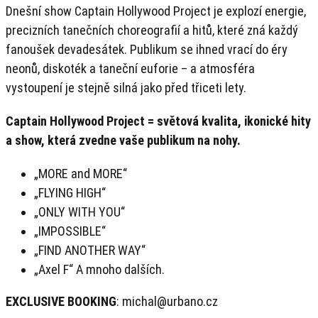
Dnešní show Captain Hollywood Project je explozí energie,
precizních tanečních choreografií a hitů, které zná každý
fanoušek devadesátek. Publikum se ihned vrací do éry
neonů, diskoték a taneční euforie – a atmosféra
vystoupení je stejně silná jako před třiceti lety.
Captain Hollywood Project = světová kvalita, ikonické hity
a show, která zvedne vaše publikum na nohy.
„MORE and MORE“
„FLYING HIGH“
„ONLY WITH YOU“
„IMPOSSIBLE“
„FIND ANOTHER WAY“
„Axel F“ A mnoho dalších.
EXCLUSIVE BOOKING
: michal@urbano.cz