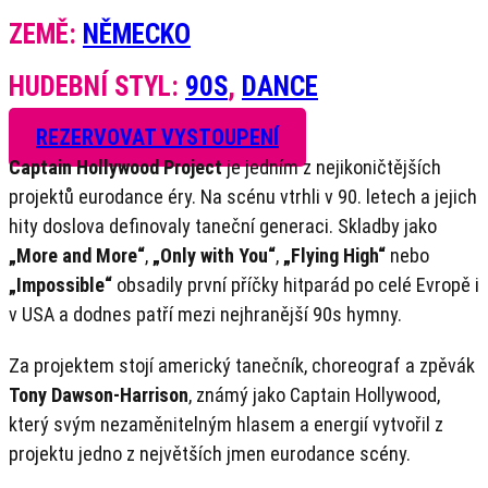
ZEMĚ:
NĚMECKO
HUDEBNÍ STYL:
90S
,
DANCE
REZERVOVAT VYSTOUPENÍ
Captain Hollywood Project
je jedním z nejikoničtějších
projektů eurodance éry. Na scénu vtrhli v 90. letech a jejich
hity doslova definovaly taneční generaci. Skladby jako
„More and More“
,
„Only with You“
,
„Flying High“
nebo
„Impossible“
obsadily první příčky hitparád po celé Evropě i
v USA a dodnes patří mezi nejhranější 90s hymny.
Za projektem stojí americký tanečník, choreograf a zpěvák
Tony Dawson-Harrison
, známý jako Captain Hollywood,
který svým nezaměnitelným hlasem a energií vytvořil z
projektu jedno z největších jmen eurodance scény.