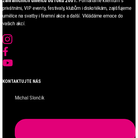
zahraničních umělců od roku 2001.
Pomáháme klientům s
privátními, VIP eventy, festivaly, klubům i diskotékám, zajišťujeme
umělce na svatby i firemní akce a další. Vkládáme emoce do
vašich akcí.
KONTAKTUJTE NÁS
Michal Slončík