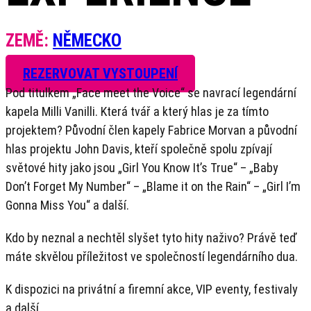
ZEMĚ:
NĚMECKO
REZERVOVAT VYSTOUPENÍ
Pod titulkem „Face meet the Voice“ se navrací legendární
kapela Milli Vanilli. Která tvář a který hlas je za tímto
projektem? Původní člen kapely Fabrice Morvan a původní
hlas projektu John Davis, kteří společně spolu zpívají
světové hity jako jsou „Girl You Know It’s True“ – „Baby
Don’t Forget My Number“ – „Blame it on the Rain“ – „Girl I’m
Gonna Miss You“ a další.
Kdo by neznal a nechtěl slyšet tyto hity naživo? Právě teď
máte skvělou příležitost ve společností legendárního dua.
K dispozici na privátní a firemní akce, VIP eventy, festivaly
a další.