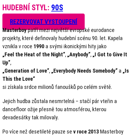
HUDEBNÍ STYL:
90S
REZERVOVAT VYSTOUPENÍ
Masterboy
patří mezi největší evropské eurodance
projekty, které definovaly hudební scénu 90. let. Kapela
vznikla v roce
1990
a svými ikonickými hity jako
„Feel the Heat of the Night“
,
„Anybody“
,
„I Got to Give It
Up“
,
„Generation of Love“
,
„Everybody Needs Somebody“
a
„Is
This the Love“
si získala srdce milionů fanoušků po celém světě.
Jejich hudba zůstala nesmrtelná – stačí pár vteřin a
dancefloor ožije přesně tou atmosférou, kterou
devadesátky tak milovaly.
Po více než desetileté pauze se
v roce 2013
Masterboy