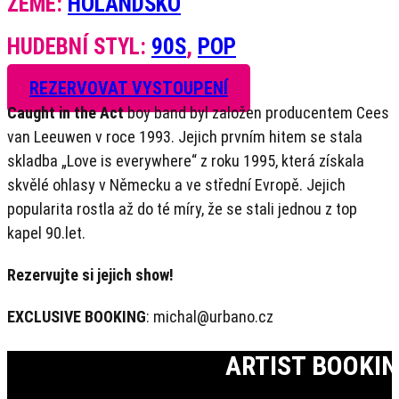
ZEMĚ:
HOLANDSKO
HUDEBNÍ STYL:
90S
,
POP
REZERVOVAT VYSTOUPENÍ
Caught in the Act
boy band byl založen producentem Cees
van Leeuwen v roce 1993. Jejich prvním hitem se stala
skladba „Love is everywhere“ z roku 1995, která získala
skvělé ohlasy v Německu a ve střední Evropě. Jejich
popularita rostla až do té míry, že se stali jednou z top
kapel 90.let.
Rezervujte si jejich show!
EXCLUSIVE BOOKING
: michal@urbano.cz
ARTIST BOOKI