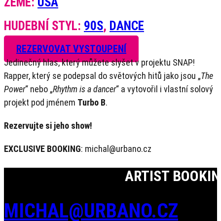
ZEMĚ:
USA
HUDEBNÍ STYL:
90S
,
DANCE
REZERVOVAT VYSTOUPENÍ
Jedinečný hlas, který můžete slyšet v projektu SNAP!
Rapper, který se podepsal do světových hitů jako jsou „
The
Power
“ nebo „
Rhythm is a dancer
“ a vytovořil i vlastní solový
projekt pod jménem
Turbo B
.
Rezervujte si jeho show!
EXCLUSIVE BOOKING
: michal@urbano.cz
ARTIST BOOKI
MICHAL@URBANO.CZ