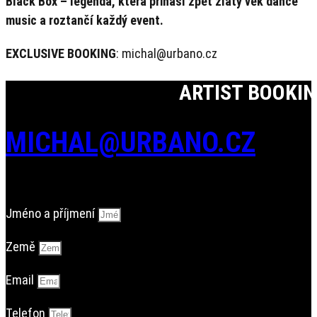
Black Box – legenda, která přináší zpět zlatý věk dance
music a roztančí každý event.
EXCLUSIVE BOOKING
: michal@urbano.cz
ARTIST BOOKI
MICHAL@URBANO.CZ
Jméno a příjmení
Země
Email
Telefon