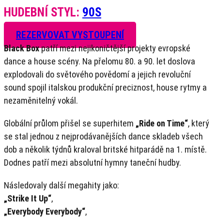
HUDEBNÍ STYL:
90S
REZERVOVAT VYSTOUPENÍ
Black Box
patří mezi nejikoničtější projekty evropské
dance a house scény. Na přelomu 80. a 90. let doslova
explodovali do světového povědomí a jejich revoluční
sound spojil italskou produkční preciznost, house rytmy a
nezaměnitelný vokál.
Globální průlom přišel se superhitem
„Ride on Time“
, který
se stal jednou z nejprodávanějších dance skladeb všech
dob a několik týdnů kraloval britské hitparádě na 1. místě.
Dodnes patří mezi absolutní hymny taneční hudby.
Následovaly další megahity jako:
„Strike It Up“
,
„Everybody Everybody“
,