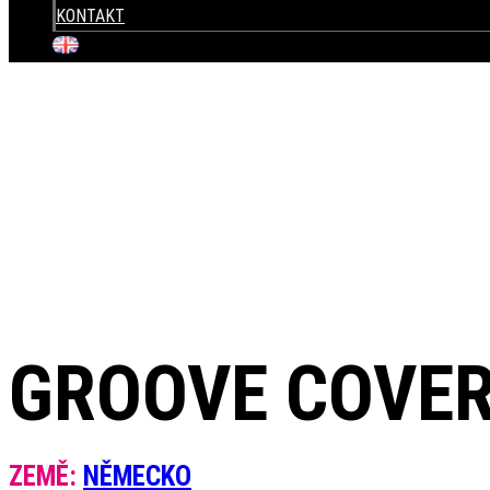
KONTAKT
+420 604 820 423
GROOVE COVE
ZEMĚ:
NĚMECKO